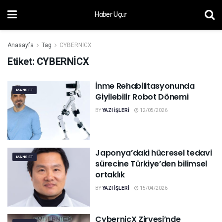
Haber Uçur
Anasayfa
Tag
CYBERNİCX
Etiket:
CYBERNİCX
İnme Rehabilitasyonunda
MANSET
Giyilebilir Robot Dönemi
BY
YAZI IŞLERI
12/05/2026
Japonya’daki hücresel tedavi
MANSET
sürecine Türkiye’den bilimsel
ortaklık
BY
YAZI IŞLERI
15/04/2026
CybernicX Zirvesi’nde