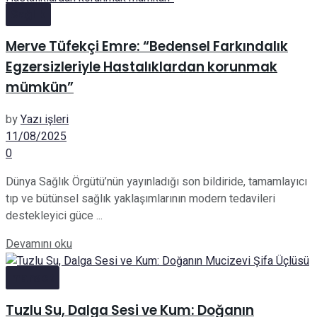
Sağlık
Merve Tüfekçi Emre: “Bedensel Farkındalık
Egzersizleriyle Hastalıklardan korunmak
mümkün”
by
Yazı işleri
11/08/2025
0
Dünya Sağlık Örgütü’nün yayınladığı son bildiride, tamamlayıcı
tıp ve bütünsel sağlık yaklaşımlarının modern tedavileri
destekleyici güce ...
Details
Devamını oku
manset
Tuzlu Su, Dalga Sesi ve Kum: Doğanın