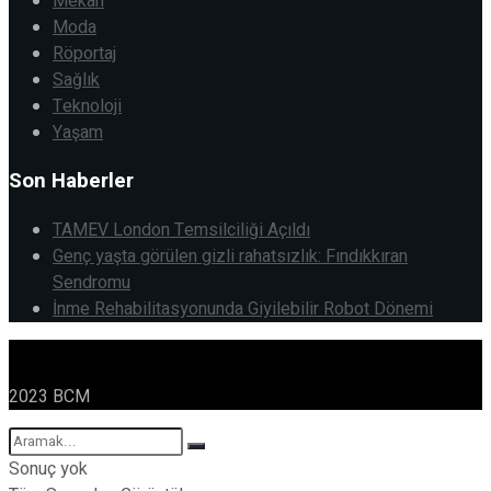
Mekan
Moda
Röportaj
Sağlık
Teknoloji
Yaşam
Son Haberler
TAMEV London Temsilciliği Açıldı
Genç yaşta görülen gizli rahatsızlık: Fındıkkıran
Sendromu
İnme Rehabilitasyonunda Giyilebilir Robot Dönemi
2023 BCM
Sonuç yok