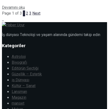
Details
Devamını oku
Page 1 of 3
1
2
3
Next
İş dünyası Teknoloji ve yaşam alanında gündemi takip edin
Kategoriler
Astroloji
Biyografi
Editörün Seçtiği
Güzellik – Estetik
iş Dünyası
Kültür – Sanat
Lansman
Magazin
manset