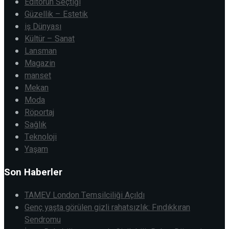
Editörün Seçtiği
Güzellik – Estetik
iş Dünyası
Kültür – Sanat
Lansman
Magazin
manset
Mekan
Moda
Röportaj
Sağlık
Teknoloji
Yaşam
Son Haberler
TAMEV London Temsilciliği Açıldı
Genç yaşta görülen gizli rahatsızlık: Fındıkkıran
Sendromu