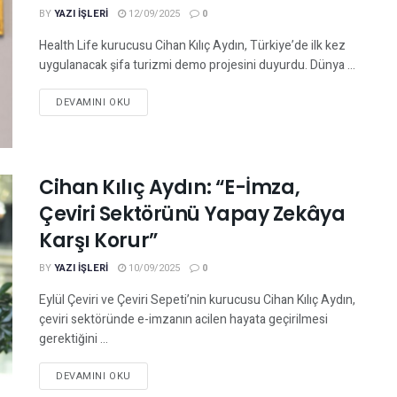
BY
YAZI IŞLERI
12/09/2025
0
Health Life kurucusu Cihan Kılıç Aydın, Türkiye’de ilk kez
uygulanacak şifa turizmi demo projesini duyurdu. Dünya ...
DEVAMINI OKU
Cihan Kılıç Aydın: “E-İmza,
Çeviri Sektörünü Yapay Zekâya
Karşı Korur”
BY
YAZI IŞLERI
10/09/2025
0
Eylül Çeviri ve Çeviri Sepeti’nin kurucusu Cihan Kılıç Aydın,
çeviri sektöründe e-imzanın acilen hayata geçirilmesi
gerektiğini ...
DEVAMINI OKU