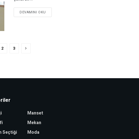
DEVAMINI OKU
2
3
riler
i
Manset
fi
Mekan
n Seçtiği
Moda