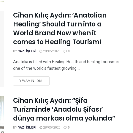
Cihan Kılıç Aydın: ‘Anatolian
Healing’ Should Turn into a
World Brand Now when it
comes to Healing Tourism!
BY
YAZI IŞLERI
28/05/2025
0
Anatolia is filled with Healing Health and healing tourism is
one of the world's fastest growing ...
DEVAMINI OKU
Cihan Kılıç Aydın: “Şifa
Turizminde ‘Anadolu Şifası’
dünya markası olma yolunda”
BY
YAZI IŞLERI
28/05/2025
0