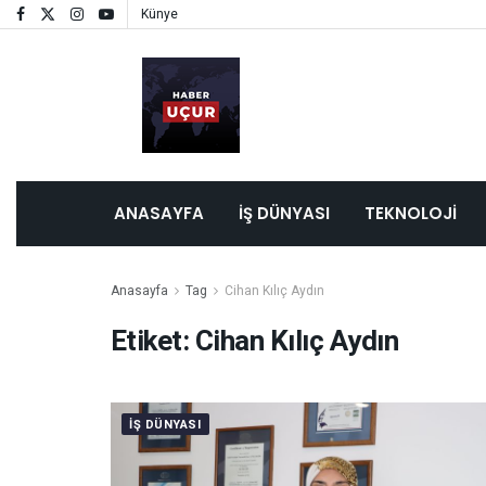
Künye
ANASAYFA
İŞ DÜNYASI
TEKNOLOJI
Anasayfa
Tag
Cihan Kılıç Aydın
Etiket:
Cihan Kılıç Aydın
IŞ DÜNYASI