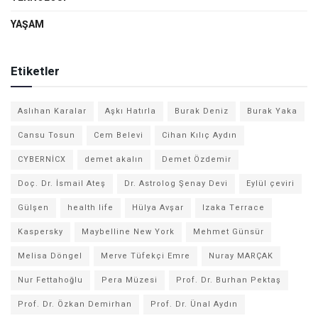
YAŞAM
Etiketler
Aslıhan Karalar
Aşkı Hatırla
Burak Deniz
Burak Yaka
Cansu Tosun
Cem Belevi
Cihan Kılıç Aydın
CYBERNİCX
demet akalın
Demet Özdemir
Doç. Dr. İsmail Ateş
Dr. Astrolog Şenay Devi
Eylül çeviri
Gülşen
health life
Hülya Avşar
Izaka Terrace
Kaspersky
Maybelline New York
Mehmet Günsür
Melisa Döngel
Merve Tüfekçi Emre
Nuray MARÇAK
Nur Fettahoğlu
Pera Müzesi
Prof. Dr. Burhan Pektaş
Prof. Dr. Özkan Demirhan
Prof. Dr. Ünal Aydın