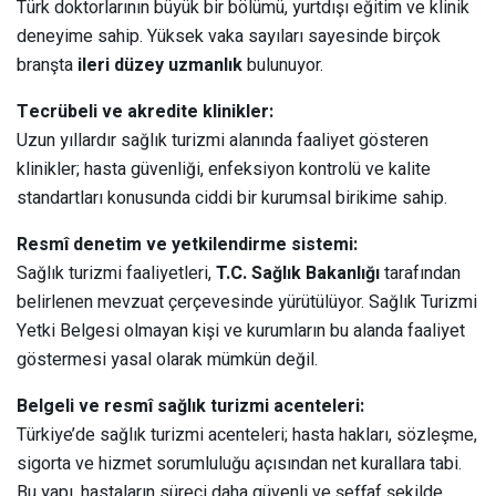
Türk doktorlarının büyük bir bölümü, yurtdışı eğitim ve klinik
deneyime sahip. Yüksek vaka sayıları sayesinde birçok
branşta
ileri düzey uzmanlık
bulunuyor.
Tecrübeli ve akredite klinikler:
Uzun yıllardır sağlık turizmi alanında faaliyet gösteren
klinikler; hasta güvenliği, enfeksiyon kontrolü ve kalite
standartları konusunda ciddi bir kurumsal birikime sahip.
Resmî denetim ve yetkilendirme sistemi:
Sağlık turizmi faaliyetleri,
T.C. Sağlık Bakanlığı
tarafından
belirlenen mevzuat çerçevesinde yürütülüyor. Sağlık Turizmi
Yetki Belgesi olmayan kişi ve kurumların bu alanda faaliyet
göstermesi yasal olarak mümkün değil.
Belgeli ve resmî sağlık turizmi acenteleri:
Türkiye’de sağlık turizmi acenteleri; hasta hakları, sözleşme,
sigorta ve hizmet sorumluluğu açısından net kurallara tabi.
Bu yapı, hastaların süreci daha güvenli ve şeffaf şekilde