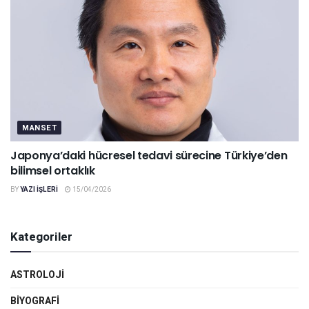
MANSET
Japonya’daki hücresel tedavi sürecine Türkiye’den
bilimsel ortaklık
BY
YAZI IŞLERI
15/04/2026
Kategoriler
ASTROLOJI
BIYOGRAFI