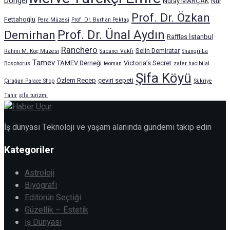
Döngel
Nuray MARÇAK
Nur
Prof. Dr. Özkan
Fettahoğlu
Pera Müzesi
Prof. Dr. Burhan Pektaş
Prof. Dr. Ünal Aydın
Demirhan
Raffles İstanbul
Ranchero
Selin Demiratar
Rahmi M. Koç Müzesi
Sabancı Vakfı
Shangrı-La
Tamev
TAMEV Derneği
Victoria’s Secret
Bosphorus
teoman
zafer hacıbilal
Şifa Köyü
Özlem Recep
çeviri sepeti
Çırağan Palace Shop
Şükriye
Tahir
şifa turizmi
İş dünyası Teknoloji ve yaşam alanında gündemi takip edin
Kategoriler
Astroloji
Biyografi
Editörün Seçtiği
Güzellik – Estetik
iş Dünyası