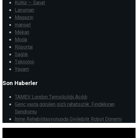
Kültür – Sanat
Lansman
Magazin
manset
Mekan
Moda
Röportaj
Sağlık
Teknoloji
Yaşam
Son Haberler
TAMEV London Temsilciliği Açıldı
Genç yaşta görülen gizli rahatsızlık: Fındıkkıran
Sendromu
İnme Rehabilitasyonunda Giyilebilir Robot Dönemi