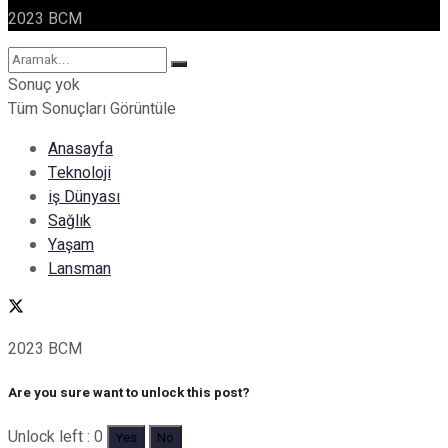
2023 BCM
Sonuç yok
Tüm Sonuçları Görüntüle
Anasayfa
Teknoloji
iş Dünyası
Sağlık
Yaşam
Lansman
2023 BCM
Are you sure want to unlock this post?
Unlock left : 0
Yes
No