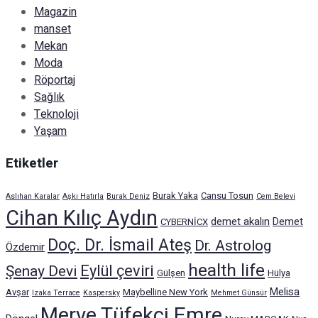
Magazin
manset
Mekan
Moda
Röportaj
Sağlık
Teknoloji
Yaşam
Etiketler
Burak Yaka
Cansu Tosun
Aslıhan Karalar
Aşkı Hatırla
Burak Deniz
Cem Belevi
Cihan Kılıç Aydın
demet akalın
Demet
CYBERNİCX
Doç. Dr. İsmail Ateş
Dr. Astrolog
Özdemir
health life
Eylül çeviri
Şenay Devi
Gülşen
Hülya
Melisa
Avşar
Maybelline New York
Izaka Terrace
Kaspersky
Mehmet Günsür
Merve Tüfekçi Emre