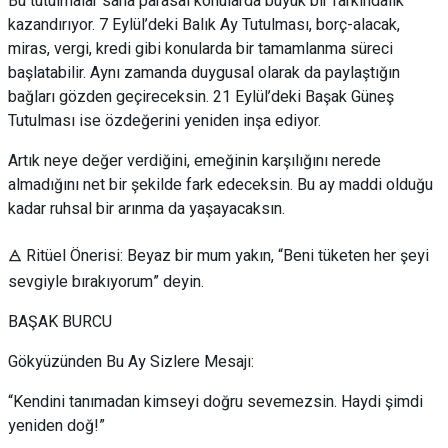
Bu tutulmalar sana parasal konularda büyük bir farkındalık
kazandırıyor. 7 Eylül’deki Balık Ay Tutulması, borç-alacak,
miras, vergi, kredi gibi konularda bir tamamlanma süreci
başlatabilir. Aynı zamanda duygusal olarak da paylaştığın
bağları gözden geçireceksin. 21 Eylül’deki Başak Güneş
Tutulması ise özdeğerini yeniden inşa ediyor.
Artık neye değer verdiğini, emeğinin karşılığını nerede
almadığını net bir şekilde fark edeceksin. Bu ay maddi olduğu
kadar ruhsal bir arınma da yaşayacaksın.
🜁 Ritüel Önerisi: Beyaz bir mum yakın, “Beni tüketen her şeyi
sevgiyle bırakıyorum” deyin.
BAŞAK BURCU
Gökyüzünden Bu Ay Sizlere Mesajı:
“Kendini tanımadan kimseyi doğru sevemezsin. Haydi şimdi
yeniden doğ!”