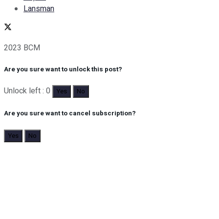
Lansman
2023 BCM
Are you sure want to unlock this post?
Unlock left : 0
Yes
No
Are you sure want to cancel subscription?
Yes
No