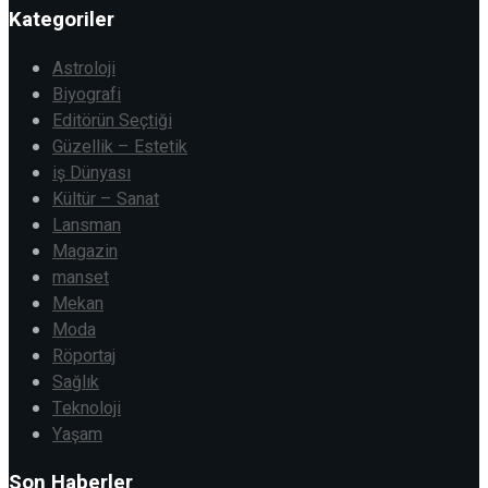
Kategoriler
Astroloji
Biyografi
Editörün Seçtiği
Güzellik – Estetik
iş Dünyası
Kültür – Sanat
Lansman
Magazin
manset
Mekan
Moda
Röportaj
Sağlık
Teknoloji
Yaşam
Son Haberler