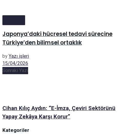
manset
Japonya’daki hücresel tedavi sürecine
Türkiye’den bilimsel ortaklık
by
Yazı işleri
15/04/2026
Sonraki Yazı
Cihan Kılıç Aydın: “E-İmza, Çeviri Sektörünü
Yapay Zekâya Karşı Korur”
Kategoriler