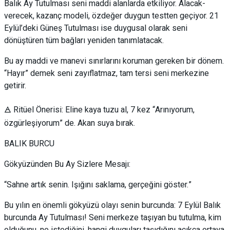
Balık Ay Tutulması seni maddi alanlarda etkiliyor. Alacak-
verecek, kazanç modeli, özdeğer duygun testten geçiyor. 21
Eylül’deki Güneş Tutulması ise duygusal olarak seni
dönüştüren tüm bağları yeniden tanımlatacak.
Bu ay maddi ve manevi sınırlarını koruman gereken bir dönem.
“Hayır” demek seni zayıflatmaz, tam tersi seni merkezine
getirir.
🜁 Ritüel Önerisi: Eline kaya tuzu al, 7 kez “Arınıyorum,
özgürleşiyorum” de. Akan suya bırak.
BALIK BURCU
Gökyüzünden Bu Ay Sizlere Mesajı:
“Sahne artık senin. Işığını saklama, gerçeğini göster.”
Bu yılın en önemli gökyüzü olayı senin burcunda: 7 Eylül Balık
burcunda Ay Tutulması! Seni merkeze taşıyan bu tutulma, kim
olduğunu, ne istediğini, hangi duyguları taşıdığını açıkça ortaya