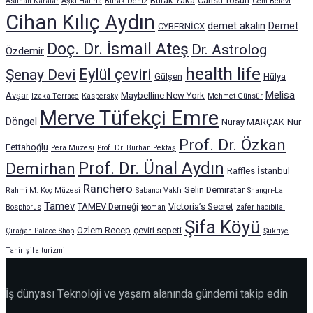
Burak Yaka
Cansu Tosun
Aslıhan Karalar
Aşkı Hatırla
Burak Deniz
Cem Belevi
Cihan Kılıç Aydın
demet akalın
Demet
CYBERNİCX
Doç. Dr. İsmail Ateş
Dr. Astrolog
Özdemir
health life
Eylül çeviri
Şenay Devi
Gülşen
Hülya
Melisa
Avşar
Maybelline New York
Izaka Terrace
Kaspersky
Mehmet Günsür
Merve Tüfekçi Emre
Döngel
Nuray MARÇAK
Nur
Prof. Dr. Özkan
Fettahoğlu
Pera Müzesi
Prof. Dr. Burhan Pektaş
Prof. Dr. Ünal Aydın
Demirhan
Raffles İstanbul
Ranchero
Selin Demiratar
Rahmi M. Koç Müzesi
Sabancı Vakfı
Shangrı-La
Tamev
TAMEV Derneği
Victoria’s Secret
Bosphorus
teoman
zafer hacıbilal
Şifa Köyü
Özlem Recep
çeviri sepeti
Çırağan Palace Shop
Şükriye
Tahir
şifa turizmi
İş dünyası Teknoloji ve yaşam alanında gündemi takip edin