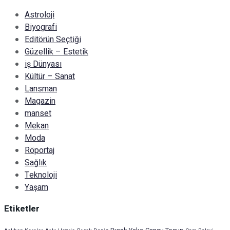
Astroloji
Biyografi
Editörün Seçtiği
Güzellik – Estetik
iş Dünyası
Kültür – Sanat
Lansman
Magazin
manset
Mekan
Moda
Röportaj
Sağlık
Teknoloji
Yaşam
Etiketler