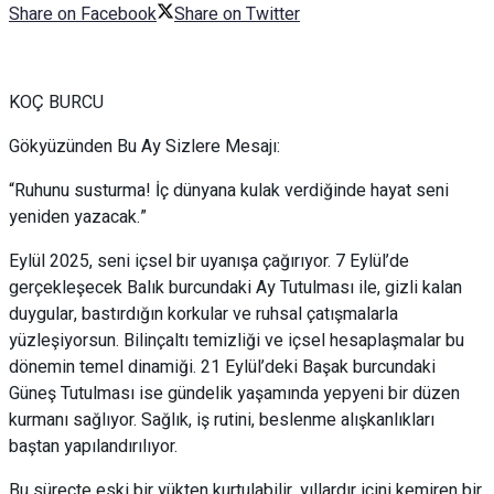
Share on Facebook
Share on Twitter
KOÇ BURCU
Gökyüzünden Bu Ay Sizlere Mesajı:
“Ruhunu susturma! İç dünyana kulak verdiğinde hayat seni
yeniden yazacak.”
Eylül 2025, seni içsel bir uyanışa çağırıyor. 7 Eylül’de
gerçekleşecek Balık burcundaki Ay Tutulması ile, gizli kalan
duygular, bastırdığın korkular ve ruhsal çatışmalarla
yüzleşiyorsun. Bilinçaltı temizliği ve içsel hesaplaşmalar bu
dönemin temel dinamiği. 21 Eylül’deki Başak burcundaki
Güneş Tutulması ise gündelik yaşamında yepyeni bir düzen
kurmanı sağlıyor. Sağlık, iş rutini, beslenme alışkanlıkları
baştan yapılandırılıyor.
Bu süreçte eski bir yükten kurtulabilir, yıllardır içini kemiren bir