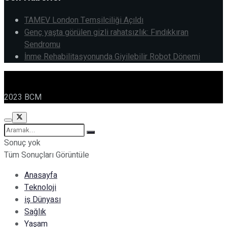
TAMEV London Temsilciliği Açıldı
Genç yaşta görülen gizli rahatsızlık: Fındıkkıran
Sendromu
İnme Rehabilitasyonunda Giyilebilir Robot Dönemi
2023 BCM
Sonuç yok
Tüm Sonuçları Görüntüle
Anasayfa
Teknoloji
iş Dünyası
Sağlık
Yaşam