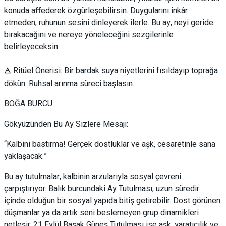
konuda affederek özgürleşebilirsin. Duygularını inkâr
etmeden, ruhunun sesini dinleyerek ilerle. Bu ay, neyi geride
bırakacağını ve nereye yöneleceğini sezgilerinle
belirleyeceksin.
🜁 Ritüel Önerisi: Bir bardak suya niyetlerini fısıldayıp toprağa
dökün. Ruhsal arınma süreci başlasın.
BOĞA BURCU
Gökyüzünden Bu Ay Sizlere Mesajı:
“Kalbini bastırma! Gerçek dostluklar ve aşk, cesaretinle sana
yaklaşacak.”
Bu ay tutulmalar, kalbinin arzularıyla sosyal çevreni
çarpıştırıyor. Balık burcundaki Ay Tutulması, uzun süredir
içinde olduğun bir sosyal yapıda bitiş getirebilir. Dost görünen
düşmanlar ya da artık seni beslemeyen grup dinamikleri
netleşir. 21 Eylül Başak Güneş Tutulması ise aşk, yaratıcılık ve