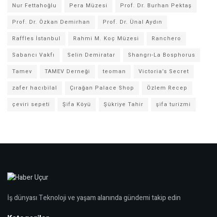
Nur Fettahoğlu
Pera Müzesi
Prof. Dr. Burhan Pektaş
Prof. Dr. Özkan Demirhan
Prof. Dr. Ünal Aydın
Raffles İstanbul
Rahmi M. Koç Müzesi
Ranchero
Sabancı Vakfı
Selin Demiratar
Shangrı-La Bosphorus
Tamev
TAMEV Derneği
teoman
Victoria’s Secret
zafer hacıbilal
Çırağan Palace Shop
Özlem Recep
çeviri sepeti
Şifa Köyü
Şükriye Tahir
şifa turizmi
İş dünyası Teknoloji ve yaşam alanında gündemi takip edin