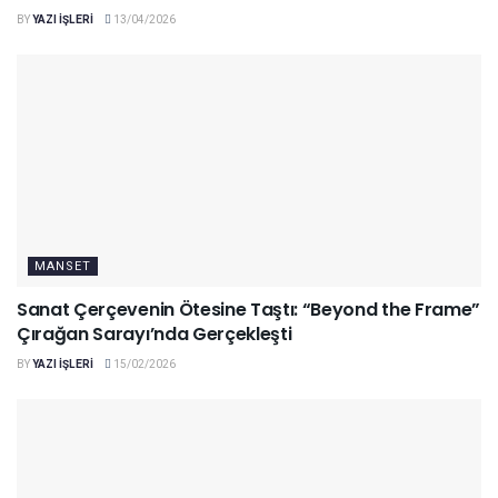
BY
YAZI IŞLERI
13/04/2026
MANSET
Sanat Çerçevenin Ötesine Taştı: “Beyond the Frame”
Çırağan Sarayı’nda Gerçekleşti
BY
YAZI IŞLERI
15/02/2026