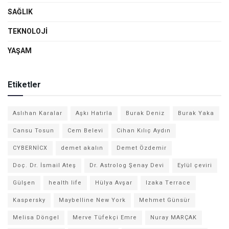
SAĞLIK
TEKNOLOJI
YAŞAM
Etiketler
Aslıhan Karalar
Aşkı Hatırla
Burak Deniz
Burak Yaka
Cansu Tosun
Cem Belevi
Cihan Kılıç Aydın
CYBERNİCX
demet akalın
Demet Özdemir
Doç. Dr. İsmail Ateş
Dr. Astrolog Şenay Devi
Eylül çeviri
Gülşen
health life
Hülya Avşar
Izaka Terrace
Kaspersky
Maybelline New York
Mehmet Günsür
Melisa Döngel
Merve Tüfekçi Emre
Nuray MARÇAK