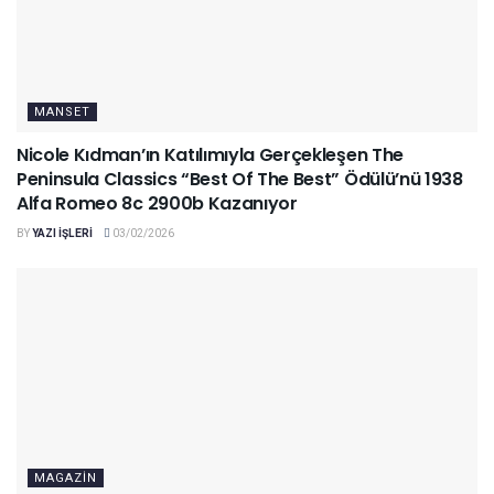
MANSET
Nicole Kıdman’ın Katılımıyla Gerçekleşen The
Peninsula Classics “Best Of The Best” Ödülü’nü 1938
Alfa Romeo 8c 2900b Kazanıyor
BY
YAZI IŞLERI
03/02/2026
MAGAZIN