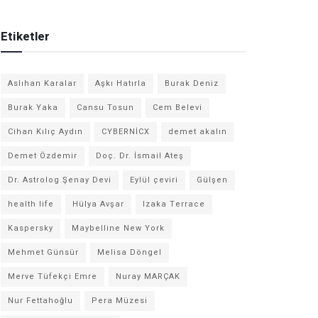
Etiketler
Aslıhan Karalar
Aşkı Hatırla
Burak Deniz
Burak Yaka
Cansu Tosun
Cem Belevi
Cihan Kılıç Aydın
CYBERNİCX
demet akalın
Demet Özdemir
Doç. Dr. İsmail Ateş
Dr. Astrolog Şenay Devi
Eylül çeviri
Gülşen
health life
Hülya Avşar
Izaka Terrace
Kaspersky
Maybelline New York
Mehmet Günsür
Melisa Döngel
Merve Tüfekçi Emre
Nuray MARÇAK
Nur Fettahoğlu
Pera Müzesi