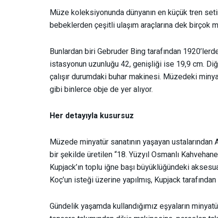
Müze koleksiyonunda dünyanın en küçük tren seti
bebeklerden çeşitli ulaşım araçlarına dek birçok mi
Bunlardan biri Gebruder Bing tarafından 1920’lerd
istasyonun uzunluğu 42, genişliği ise 19,9 cm. Di
çalışır durumdaki buhar makinesi. Müzedeki minyatü
gibi binlerce obje de yer alıyor.
Her detayıyla kusursuz
Müzede minyatür sanatının yaşayan ustalarından A
bir şekilde üretilen “18. Yüzyıl Osmanlı Kahvehanes
Kupjack’ın toplu iğne başı büyüklüğündeki aksesu
Koç’un isteği üzerine yapılmış, Kupjack tarafında
Gündelik yaşamda kullandığımız eşyaların minyatür 