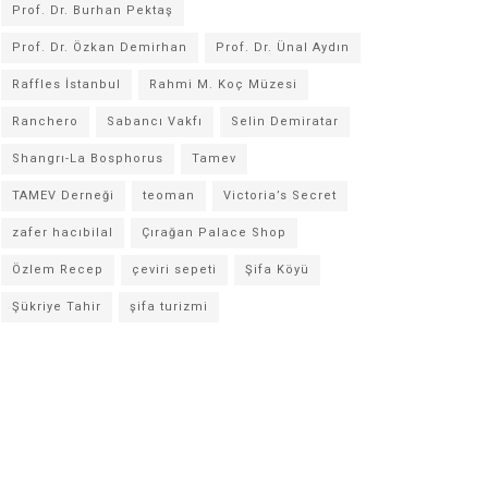
Prof. Dr. Burhan Pektaş
Prof. Dr. Özkan Demirhan
Prof. Dr. Ünal Aydın
Raffles İstanbul
Rahmi M. Koç Müzesi
Ranchero
Sabancı Vakfı
Selin Demiratar
Shangrı-La Bosphorus
Tamev
TAMEV Derneği
teoman
Victoria’s Secret
zafer hacıbilal
Çırağan Palace Shop
Özlem Recep
çeviri sepeti
Şifa Köyü
Şükriye Tahir
şifa turizmi