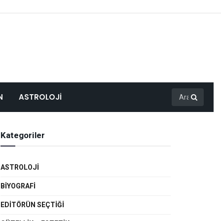
N
ASTROLOJI
Kategoriler
ASTROLOJI
BIYOGRAFI
EDITÖRÜN SEÇTIĞI