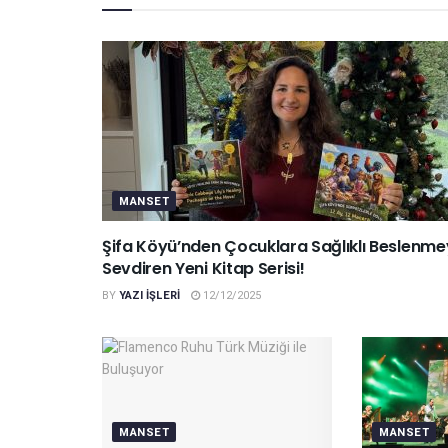
MANSET
Şifa Köyü’nden Çocuklara Sağlıklı Beslenme
Sevdiren Yeni Kitap Serisi!
BY
YAZI IŞLERI
12/12/2025
MANSET
MANSET