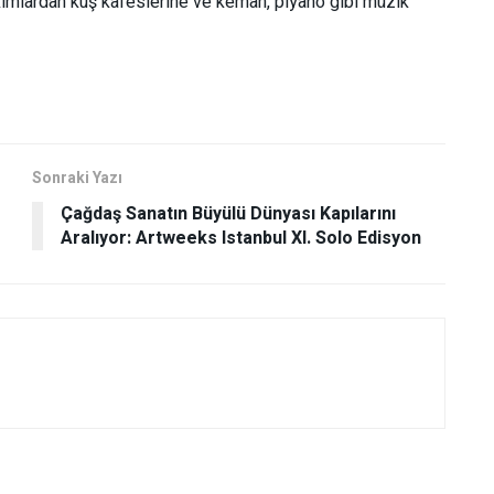
kımlardan kuş kafeslerine ve keman, piyano gibi müzik
Sonraki Yazı
Çağdaş Sanatın Büyülü Dünyası Kapılarını
Aralıyor: Artweeks Istanbul XI. Solo Edisyon