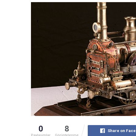
0
8
Share on Fac
Paylaşımlar
Görüntelenme