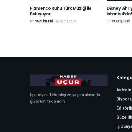
Flamenco Ruhu Türk Müziği ile
Dı̇sney Sı̇hrı
Buluşuyor
İstanbul’da!
BY
YAZI IŞLERI
06/11/2025
BY
YAZI IŞLERI
Katego
Astroloj
İş dünyası Teknoloji ve yaşam alanında
Biyogra
gündemi takip edin
Editörü
Güzellik
Iş Düny