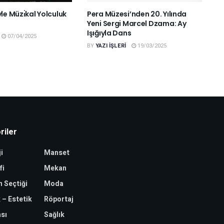
̇yle Müzı̇kal Yolculuk
Pera Müzesi’nden 20. Yılında
Yeni Sergi Marcel Dzama: Ay
Işığıyla Dans
07/04/2025
BY
YAZI IŞLERI
19/03/2025
riler
i
Manset
fi
Mekan
n Seçtiği
Moda
 – Estetik
Röportaj
ası
Sağlık