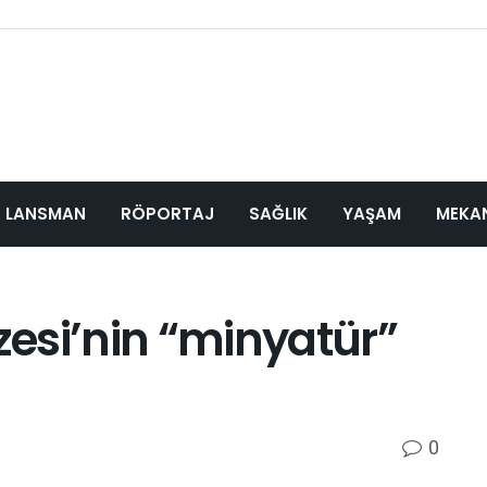
LANSMAN
RÖPORTAJ
SAĞLIK
YAŞAM
MEKA
esi’nin “minyatür”
0