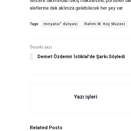
tencere takımından dikiş makinesine, porselen ta
aletlerine dek aklınıza gelebilecek her şey var.
Tags:
minyatür” dünyası
Rahmi M. Koç Müzesi
Önceki yazı
Demet Özdemir İstiklal’de Şarkı Söyledi
Yazı işleri
Related
Posts