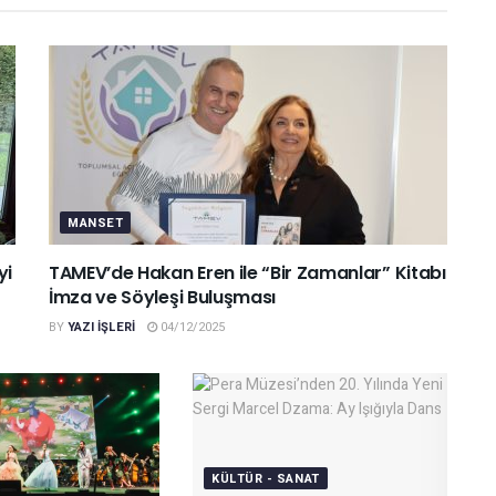
MANSET
yi
TAMEV’de Hakan Eren ile “Bir Zamanlar” Kitabı
İmza ve Söyleşi Buluşması
BY
YAZI IŞLERI
04/12/2025
KÜLTÜR - SANAT