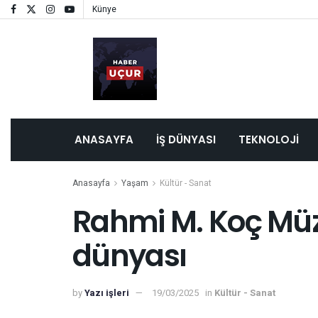
Künye
ANASAYFA
İŞ DÜNYASI
TEKNOLOJI
Anasayfa
Yaşam
Kültür - Sanat
Rahmi M. Koç Müz
dünyası
by
Yazı işleri
19/03/2025
in
Kültür - Sanat