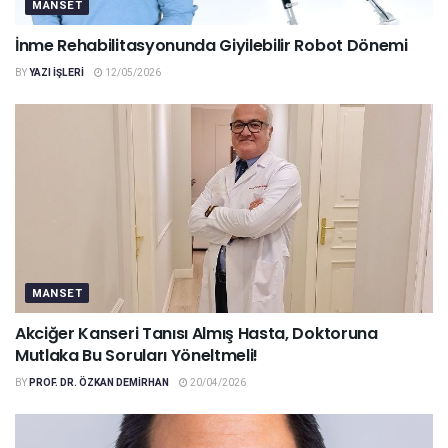
MANSET
İnme Rehabilitasyonunda Giyilebilir Robot Dönemi
BY
YAZI IŞLERI
12/05/2026
MANSET
Akciğer Kanseri Tanısı Almış Hasta, Doktoruna
Mutlaka Bu Soruları Yöneltmeli!
BY
PROF. DR. ÖZKAN DEMIRHAN
20/04/2026