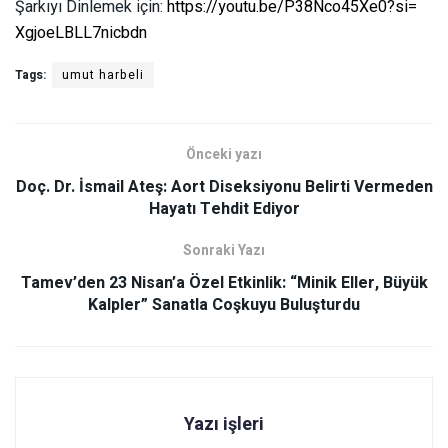
Şarkıyı Dinlemek için:
https://youtu.be/
P38Nco45Xe0?si=
XgjoeLBLL7nicbdn
Tags:
umut harbeli
Önceki yazı
Doç. Dr. İsmail Ateş: Aort Diseksiyonu Belirti Vermeden
Hayatı Tehdit Ediyor
Sonraki Yazı
Tamev’den 23 Nisan’a Özel Etkinlik: “Minik Eller, Büyük
Kalpler” Sanatla Coşkuyu Buluşturdu
Yazı işleri