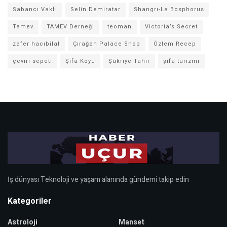
Sabancı Vakfı
Selin Demiratar
Shangrı-La Bosphorus
Tamev
TAMEV Derneği
teoman
Victoria’s Secret
zafer hacıbilal
Çırağan Palace Shop
Özlem Recep
çeviri sepeti
Şifa Köyü
Şükriye Tahir
şifa turizmi
İş dünyası Teknoloji ve yaşam alanında gündemi takip edin
Kategoriler
Astroloji
Manset