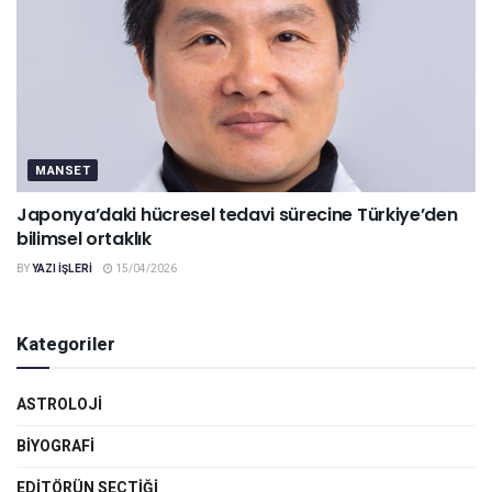
MANSET
Japonya’daki hücresel tedavi sürecine Türkiye’den
bilimsel ortaklık
BY
YAZI IŞLERI
15/04/2026
Kategoriler
ASTROLOJI
BIYOGRAFI
EDITÖRÜN SEÇTIĞI