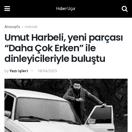
Haber Uçur
Anasayfa
manset
Umut Harbeli, yeni parçası
“Daha Çok Erken” ile
dinleyicileriyle buluştu
by
Yazı işleri
18/04/2025