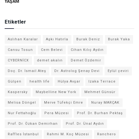
YAŞAM
Etiketler
Aslıhan Karalar
Aşkı Hatırla
Burak Deniz
Burak Yaka
Cansu Tosun
Cem Belevi
Cihan Kılıç Aydın
CYBERNİCX
demet akalın
Demet Özdemir
Doç. Dr. İsmail Ateş
Dr. Astrolog Şenay Devi
Eylül çeviri
Gülşen
health life
Hülya Avşar
Izaka Terrace
Kaspersky
Maybelline New York
Mehmet Günsür
Melisa Döngel
Merve Tüfekçi Emre
Nuray MARÇAK
Nur Fettahoğlu
Pera Müzesi
Prof. Dr. Burhan Pektaş
Prof. Dr. Özkan Demirhan
Prof. Dr. Ünal Aydın
Raffles İstanbul
Rahmi M. Koç Müzesi
Ranchero