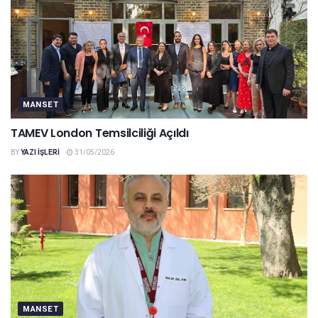
MANSET
TAMEV London Temsilciliği Açıldı
BY
YAZI IŞLERI
31/05/2026
MANSET