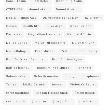
Cansu Tosun
Cem Belevi
Cihan Kılıç Aydın
CYBERNİCX
demet akalın
Demet Özdemir
Doç. Dr. İsmail Ateş
Dr. Astrolog Şenay Devi
Eylül çeviri
Gülşen
health life
Hülya Avşar
Izaka Terrace
Kaspersky
Maybelline New York
Mehmet Günsür
Melisa Döngel
Merve Tüfekçi Emre
Nuray MARÇAK
Nur Fettahoğlu
Pera Müzesi
Prof. Dr. Burhan Pektaş
Prof. Dr. Özkan Demirhan
Prof. Dr. Ünal Aydın
Raffles İstanbul
Rahmi M. Koç Müzesi
Ranchero
Sabancı Vakfı
Selin Demiratar
Shangrı-La Bosphorus
Tamev
TAMEV Derneği
teoman
Victoria’s Secret
zafer hacıbilal
Çırağan Palace Shop
Özlem Recep
çeviri sepeti
Şifa Köyü
Şükriye Tahir
şifa turizmi