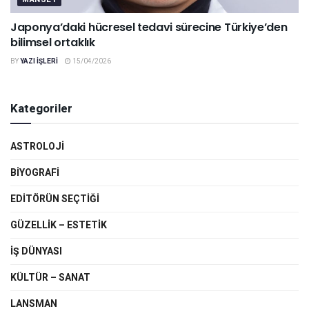
Japonya’daki hücresel tedavi sürecine Türkiye’den
bilimsel ortaklık
BY
YAZI IŞLERI
15/04/2026
Kategoriler
ASTROLOJI
BIYOGRAFI
EDITÖRÜN SEÇTIĞI
GÜZELLIK – ESTETIK
IŞ DÜNYASI
KÜLTÜR – SANAT
LANSMAN